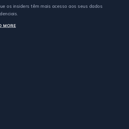
ue os insiders têm mais acesso aos seus dados
denciais.
D MORE
PROTEÇÃO
CONTRA
AMEAÇAS
INTERNAS