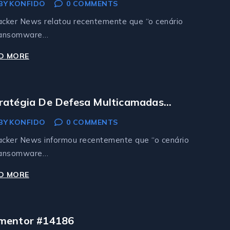
esa Multicamadas Contra
BY
KONFIDO
0 COMMENTS
nsomware
cker News relatou recentemente que “o cenário
ransomware…
D MORE
COMO
CONSTRUIR
UMA
ESTRATÉGIA
ratégia De Defesa Multicamadas
DE
ntra Ransomware
BY
KONFIDO
0 COMMENTS
DEFESA
MULTICAMADAS
cker News informou recentemente que “o cenário
CONTRA
ransomware…
RANSOMWARE
D MORE
ESTRATÉGIA
DE
DEFESA
MULTICAMADAS
mentor #14186
CONTRA