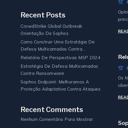
Da 
Opin
Recent Posts
prin
CrowdStrike Global Outbreak:
REA
Orientação Da Sophos
Como Construir Uma Estratégia De
Defesa Multicamadas Contra
Rel
Ransomware
Relatório De Perspectivas MSP 2024
Estratégia De Defesa Multicamadas
Contra Ransomware
Os M
Sophos Endpoint: Melhoramos A
cibe
Proteção Adaptativa Contra Ataques
REA
Recent Comments
Nenhum Comentário Para Mostrar.
Sop