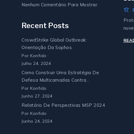
Nenhum Comentário Para Mostrar.
Prot
Recent Posts
nuve
CrowdStrike Global Outbreak:
REA
Orientação Da Sophos
Por Konfido
P
Julho 24, 2024
N
Como Construir Uma Estratégia De
Defesa Multicamadas Contra
Ransomware
Por Konfido
Junho 27, 2024
Relatório De Perspectivas MSP 2024
Por Konfido
Junho 24, 2024