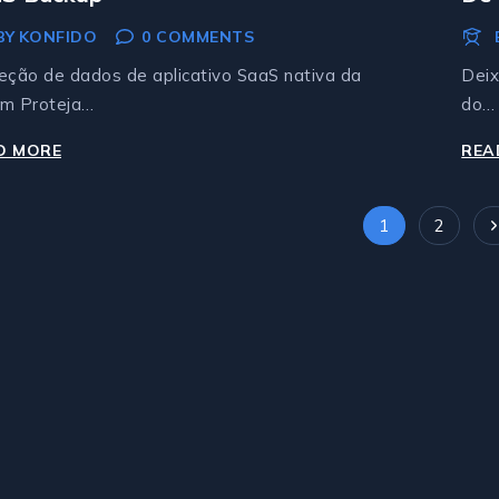
De 
BY
KONFIDO
0 COMMENTS
eção de dados de aplicativo SaaS nativa da
Deix
m Proteja…
do…
D MORE
SAAS
REA
BACKUP
age
1
2
N
avigation
P