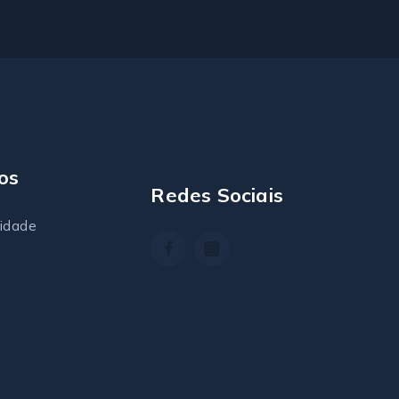
os
Redes Sociais
cidade
s