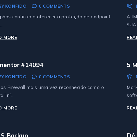
teção Adaptativa Contra Ataques
BY
KONFIDO
0 COMMENTS
phos continua a oferecer a proteção de endpoint
A I
s…
SUA
D MORE
SOPHOS
REA
ENDPOINT:
MELHORAMOS
A
mentor #14094
5 M
PROTEÇÃO
At
BY
KONFIDO
0 COMMENTS
ADAPTATIVA
CONTRA
os Firewall mais uma vez reconhecido como o
Mark
ATAQUES
all nº…
soft
D MORE
ELEMENTOR
REA
#14094
S Backup
Dê 