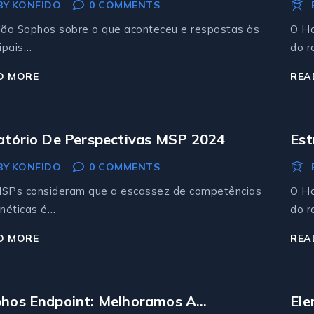
Sophos
Def
BY
KONFIDO
0 COMMENTS
Ra
ião Sophos sobre o que aconteceu e respostas às
O Ha
cipais…
do 
D MORE
CROWDSTRIKE
REA
GLOBAL
OUTBREAK:
ORIENTAÇÃO
atório De Perspectivas MSP 2024
Est
DA
Co
BY
KONFIDO
0 COMMENTS
SOPHOS
SPs consideram que a escassez de competências
O Ha
rnéticas é…
do 
D MORE
RELATÓRIO
REA
DE
PERSPECTIVAS
MSP
hos Endpoint: Melhoramos A
Ele
2024