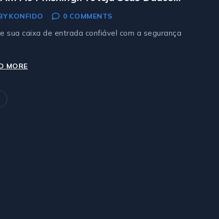
DEFENDER
E-Mail.
BY
KONFIDO
0 COMMENTS
CONTRA
ATAQUES
e sua caixa de entrada confiável com a segurança
REMOTOS
DE
D MORE
DÊ
RANSOMWARE
FIM
AO
ext
PHISHING.PROTEJA
age
SEUS
DADOS
DE
E-
MAIL.