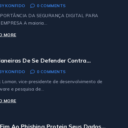
BY
KONFIDO
0 COMMENTS
RANSOMWARE
MPORTÂNCIA DA SEGURANÇA DIGITAL PARA
 EMPRESA A maioria…
D MORE
ELEMENTOR
#14186
aneiras De Se Defender Contra
aques Remotos De Ransomware
BY
KONFIDO
0 COMMENTS
 Loman, vice-presidente de desenvolvimento de
ware e pesquisa de…
D MORE
5
MANEIRAS
DE
SE
Fim Ao Phishing.Proteja Seus Dados