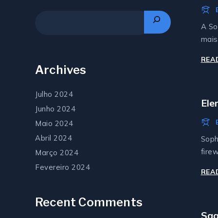
Pro
A So
mai
REA
Archives
Julho 2024
Ele
Junho 2024
Maio 2024
Abril 2024
Soph
firew
Março 2024
Fevereiro 2024
REA
Recent Comments
Saa